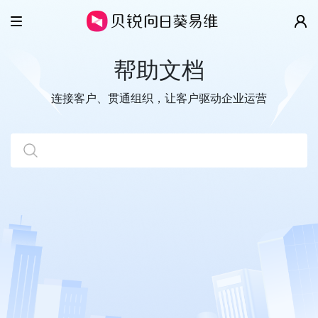
产品
帮助文档
解决方案
智慧工单
连接客户、贯通组织，让客户驱动企业运营
云客服
客户案例
IT/SSC服务台
全渠道
售后维保
价格
移动客服
数字客户服务
帮助
超级看板
企业协同管理
关于
视频演示
开放平台
帮助文档
更多精彩
关于我们
开发指南
新闻动态
贝锐