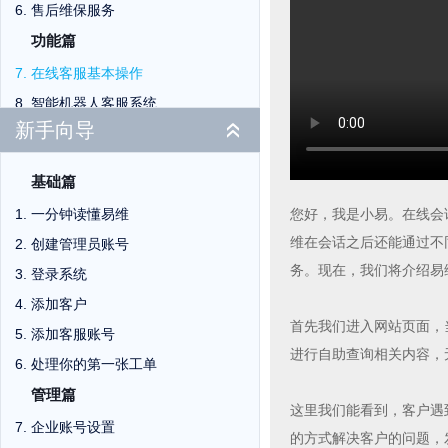
售后维保服务
功能篇
在线客服基本操作
智能机器人客服系统
新手向导
«
IM在线客服系统
网页客服系统
基础篇
微信在线客服
一分钟读懂易维
您好，我是小易。在线会
电话客服系统
维在会话之后还能通过不
创建管理员账号
远程协助
务。现在，我们将介绍易
登录系统
会话分派
添加客户
邮件工单系统
首先我们进入网站页面，
添加客服账号
工单管理处理
进行自助查询相关内容，
处理你的第一张工单
工单自定义
管理篇
派工单系统
这里我们能看到，客户遇
企业账号设置
工单自动化
的方式解决客户的问题，