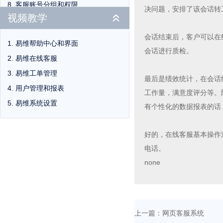
客服账号分组和权限
批量派单
决问题，安排了该会话转
视频教学
«
多渠道接入
工单SLA
工单设置
会话结束后，客户可以在
移动客服APP界面
易维帮助中心和界面
客户设置
会话进行质检。
移动APP工单分派
易维在线客服
商业规则
在线客服渠道
易维工单管理
最后是绩效统计，在会话
系统集成
智能分派海量会话
用户管理和报表
工作量，满意度评分等。
客户篇
工单多渠道接入
易维系统设置
有个性化的数据报表的话
和客服沟通
提交工单
好的，在线客服基本操作
查询问题进度
电话。
注册登录帮助中心
none
搜索答案和提问
远程桌面协助
上一篇：
网页客服系统