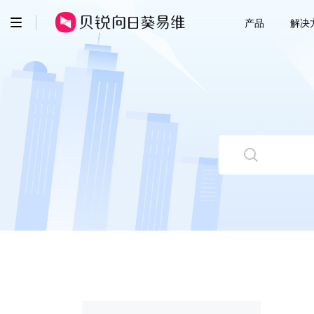
产品
解决
贝锐
智慧工单
IT/SS
花生壳 · 内网穿透
云客服
售后维
向日葵 · 远程控制
全渠道
数字客
蒲公英 · 异地组网
移动客服
企业协
易维 · 工单系统
超级看板
域名 · 域名注册
开放平台
智能硬件
开放平台
企业定制