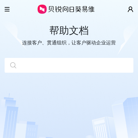
产品
帮助文档
解决方案
智慧工单
连接客户、贯通组织，让客户驱动企业运营
云客服
客户案例
IT/SSC服务台
全渠道
售后维保
价格
移动客服
数字客户服务
帮助
超级看板
企业协同管理
关于
视频演示
开放平台
帮助文档
更多精彩
关于我们
开发指南
新闻动态
贝锐