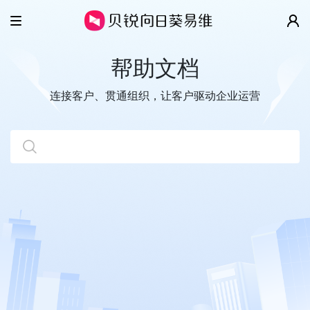
产品
帮助文档
解决方案
智慧工单
连接客户、贯通组织，让客户驱动企业运营
云客服
客户案例
IT/SSC服务台
全渠道
售后维保
价格
移动客服
数字客户服务
帮助
超级看板
企业协同管理
关于
视频演示
开放平台
帮助文档
更多精彩
关于我们
开发指南
新闻动态
贝锐