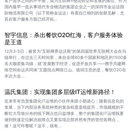
客户需求之间的不平衡，成为互联网+物流转型和发展的痛点。作为
国内最早一批从事现代专业物流的集团企业之一的深圳市金运达国
际物流有限公司（以下简称金运达）有着自己独到的创新见解，尤
其在客户服务方面已经开拓...
智宇信息：杀出餐饮O2O红海，客户服务体验
是王道
12月3-5日，被誉为“互联网界达沃斯”的第四届世界互联网大会在乌
镇举行，在过去三天时间里，来自全球80多个国家和地区的1500多
名大咖荟集乌镇，就“发展数字经济，促进开放共享——携手共建网
络空间命运共同体”主题指点网络江山。值得注意的是，餐饮O2O在
本次大会...
温氏集团：实现集团多层级IT运维新路径！
近来常有负责集团化IT运维的小伙伴来跟小易谈心：随着信息化的
发展，当下内部业务系统种类的复杂程度直线提升，市场规模的不
断壮大导致分布的线下网点也日益增多，整个的集团化IT运维既要
做到快速定位解决故障点又要实现总部井然有序的管控各网点，
难！这可咋整呢？这不，就有...