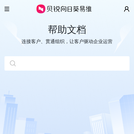
产品
帮助文档
解决方案
智慧工单
连接客户、贯通组织，让客户驱动企业运营
云客服
客户案例
IT/SSC服务台
全渠道
售后维保
价格
移动客服
数字客户服务
帮助
超级看板
企业协同管理
关于
视频演示
开放平台
帮助文档
更多精彩
关于我们
开发指南
新闻动态
贝锐