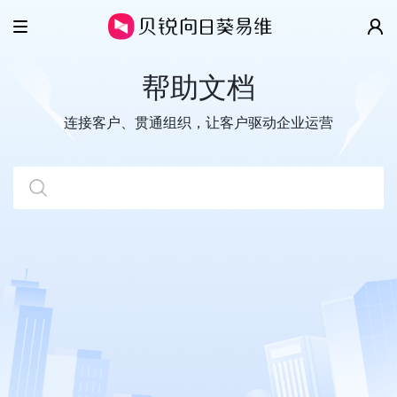
产品
帮助文档
解决方案
智慧工单
连接客户、贯通组织，让客户驱动企业运营
云客服
客户案例
IT/SSC服务台
全渠道
售后维保
价格
移动客服
数字客户服务
帮助
超级看板
企业协同管理
关于
视频演示
开放平台
帮助文档
更多精彩
关于我们
开发指南
新闻动态
贝锐