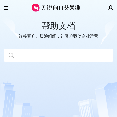
产品
帮助文档
解决方案
智慧工单
连接客户、贯通组织，让客户驱动企业运营
云客服
客户案例
IT/SSC服务台
全渠道
售后维保
价格
移动客服
数字客户服务
帮助
超级看板
企业协同管理
关于
视频演示
开放平台
帮助文档
更多精彩
关于我们
开发指南
新闻动态
贝锐