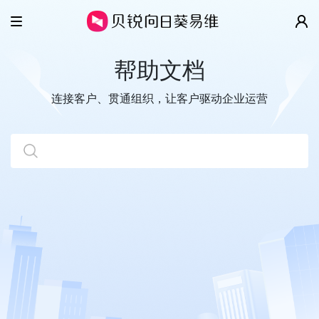
产品
帮助文档
解决方案
智慧工单
连接客户、贯通组织，让客户驱动企业运营
云客服
客户案例
IT/SSC服务台
全渠道
售后维保
价格
移动客服
数字客户服务
帮助
超级看板
企业协同管理
关于
视频演示
开放平台
帮助文档
更多精彩
关于我们
开发指南
新闻动态
贝锐