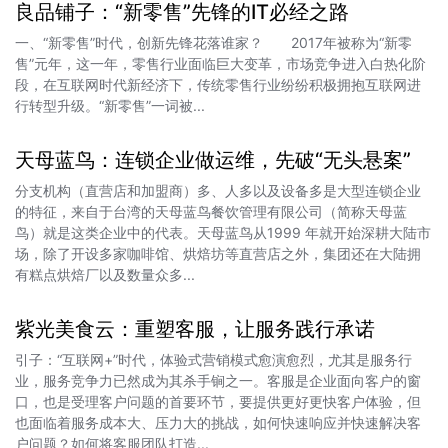
良品铺子：“新零售”先锋的IT必经之路
一、“新零售”时代，创新先锋花落谁家？ 2017年被称为“新零
售”元年，这一年，零售行业面临巨大变革，市场竞争进入白热化阶
段，在互联网时代新经济下，传统零售行业纷纷积极拥抱互联网进
行转型升级。“新零售”一词被...
天母蓝鸟：连锁企业做运维，先破“无头悬案”
分支机构（直营店和加盟商）多、人多以及设备多是大型连锁企业
的特征，来自于台湾的天母蓝鸟餐饮管理有限公司（简称天母蓝
鸟）就是这类企业中的代表。天母蓝鸟从1999 年就开始深耕大陆市
场，除了开设多家咖啡馆、烘焙坊等直营店之外，集团还在大陆拥
有糕点烘焙厂以及数量众多...
紫光美食云：重塑客服，让服务践行承诺
引子：“互联网+”时代，体验式营销模式愈演愈烈，尤其是服务行
业，服务竞争力已然成为其杀手锏之一。客服是企业面向客户的窗
口，也是受理客户问题的首要环节，要提供更好更快客户体验，但
也面临着服务成本大、压力大的挑战，如何快速响应并快速解决客
户问题？如何将客服团队打造...